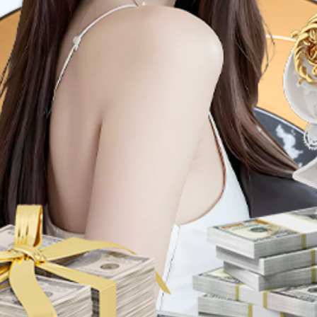
巴黎圣日耳曼内马尔大腿肌肉拉伤，缺席法甲
揭幕战
2026-07-30
10 次浏览