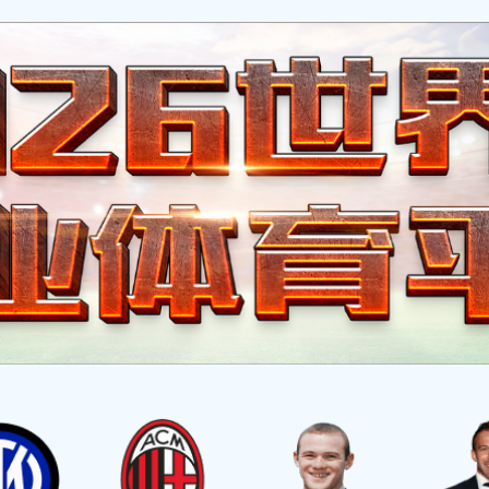
体育
下载App
公司简介
马竞客战赫罗纳绝杀球遭门线误判，西蒙尼怒