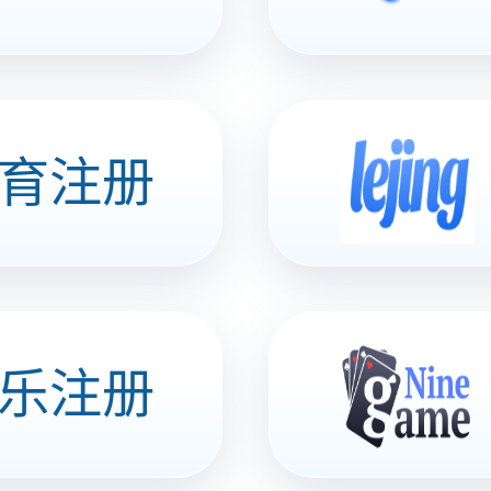
北京首钢马布里四年三冠王朝，如今重建路何
时重返争冠行列？
2026-07-24
18 次浏览
长春亚泰新援内援融入速度不及预期 主帅陈洋
首发阵容调整存变数
2026-07-23
17 次浏览