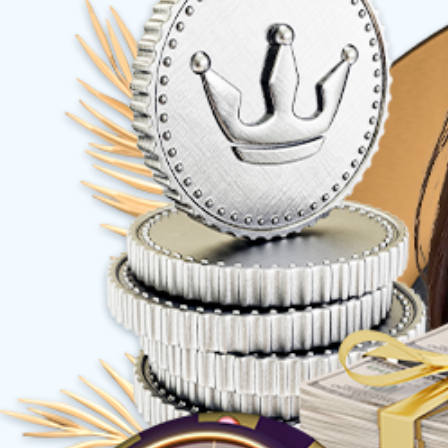
铁拳8EVO Japan JDCR布莱恩连段成功率仅
60%，残血翻盘是否暴露反应极限？
2026-07-30
10 次浏览