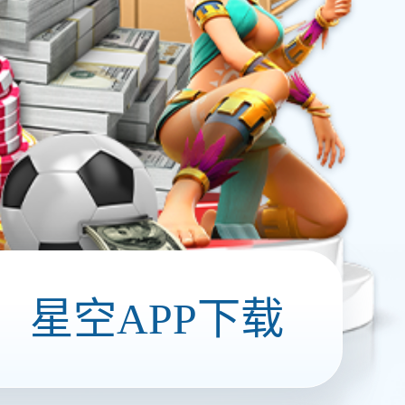
沈梓捷跟腱伤势恢复缓慢，北控内线轮换面临
考验
2026-07-29
10 次浏览
多特蒙德新帅沙欣上任，能否终结拜仁连冠改
写德甲格局？